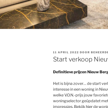
GEPLAATST
11 APRIL 2022
DOOR
BEHEERD
OP
Start verkoop Nie
Definitieve prijzen Nieuw Be
Het is bijna zover… de start ve
interesse in een woning in Nie
welke V.O.N.-prijs jouw favorie
woningselector geüpdatet met
impressies. Bekijk
hier
de wonin