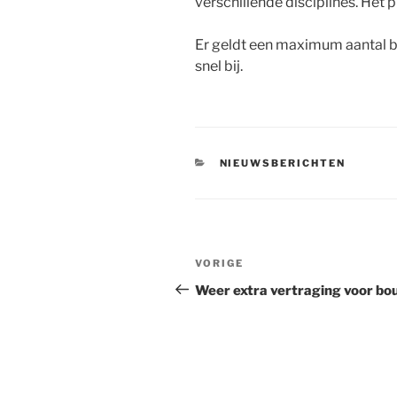
verschillende disciplines. Het
Er geldt een maximum aantal b
snel bij.
CATEGORIEËN
NIEUWSBERICHTEN
Bericht
Vorig
VORIGE
navigatie
bericht
Weer extra vertraging voor bo