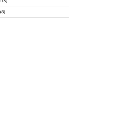
n
(3)
(8)