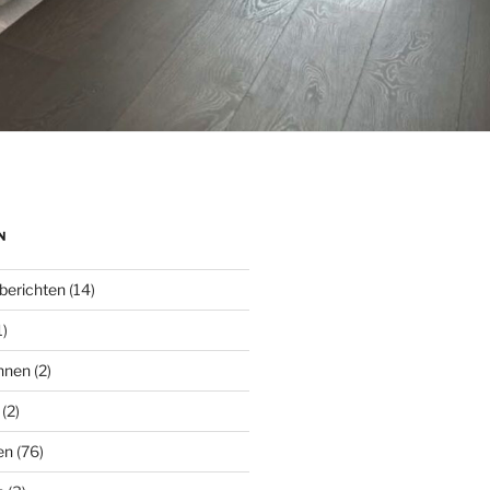
N
berichten
(14)
1)
nnen
(2)
(2)
en
(76)