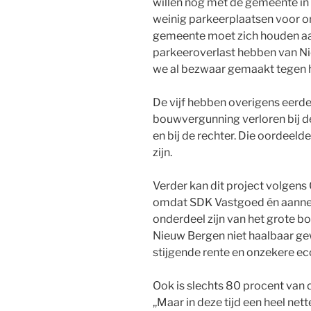
willen nog met de gemeente in 
weinig parkeerplaatsen voor o
gemeente moet zich houden aan
parkeeroverlast hebben van Ni
we al bezwaar gemaakt tegen 
De vijf hebben overigens eerd
bouwvergunning verloren bij
en bij de rechter. Die oordeel
zijn.
Verder kan dit project volge
omdat SDK Vastgoed én aanne
onderdeel zijn van het grote b
Nieuw Bergen niet haalbaar g
stijgende rente en onzekere ec
Ook is slechts 80 procent van
,,Maar in deze tijd een heel ne