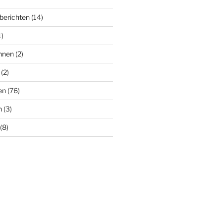
berichten
(14)
1)
nnen
(2)
(2)
en
(76)
n
(3)
(8)