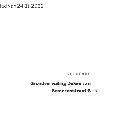
blad van 24-11-2022
VOLGENDE
Volgend
bericht
Grondvervuiling Deken van
Somerenstraat 6