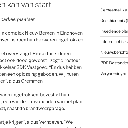
 kan van start
Gemeentelijke 
 parkeerplaatsen
Geschiedenis
(
Ingediende pla
in complex Nieuw Bergen in Eindhoven
mensen hebben hun bezwaren ingetrokken.
Interne notities
Nieuwsbericht
eel overvraagd. Procedures duren
oject ook dood geweest”, zegt directeur
PDF Bestande
kkelaar SDK Vastgoed. “En dus hebben
Vergaderingen
en een oplossing geboden. Wij huren
 hen”, aldus Gremmen.
waren ingetrokken, bevestigt hun
, een van de omwonenden van het plan
at, naast de brandweergarage.
rtje krijgen”, aldus Verhoeven. “We