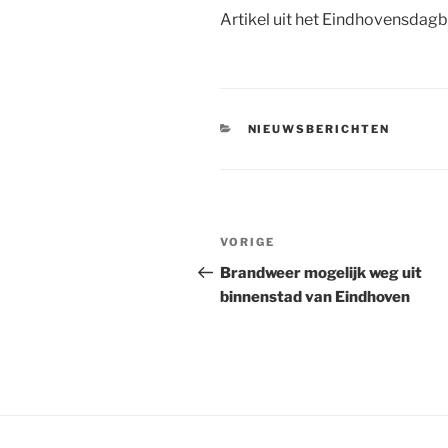
Artikel uit het Eindhovensdag
CATEGORIEËN
NIEUWSBERICHTEN
Bericht
Vorig
VORIGE
navigatie
bericht
Brandweer mogelijk weg uit
binnenstad van Eindhoven