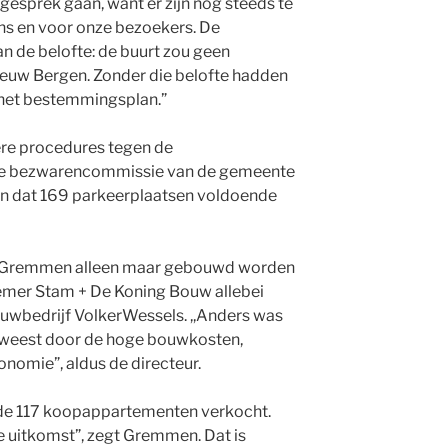
gesprek gaan, want er zijn nog steeds te
ns en voor onze bezoekers. De
 de belofte: de buurt zou geen
euw Bergen. Zonder die belofte hadden
het bestemmingsplan.”
ere procedures tegen de
 de bezwarencommissie van de gemeente
den dat 169 parkeerplaatsen voldoende
ns Gremmen alleen maar gebouwd worden
mer Stam + De Koning Bouw allebei
ouwbedrijf VolkerWessels. ,,Anders was
eweest door de hoge bouwkosten,
onomie”, aldus de directeur.
 de 117 koopappartementen verkocht.
tte uitkomst”, zegt Gremmen. Dat is