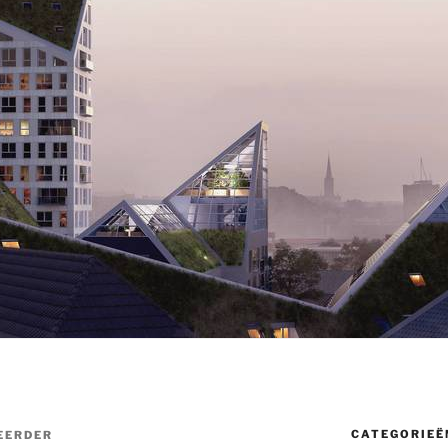
CATEGORIEË
EERDER