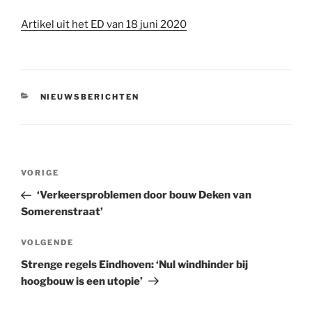
Artikel uit het ED van 18 juni 2020
CATEGORIEËN
NIEUWSBERICHTEN
Bericht
Vorig
VORIGE
navigatie
bericht
‘Verkeersproblemen door bouw Deken van
Somerenstraat’
Volgend
VOLGENDE
bericht
Strenge regels Eindhoven: ‘Nul windhinder bij
hoogbouw is een utopie’