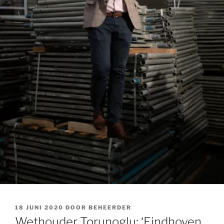
GEPLAATST
18 JUNI 2020
DOOR
BEHEERDER
OP
Wethouder Torunoglu: ‘Eindhoven