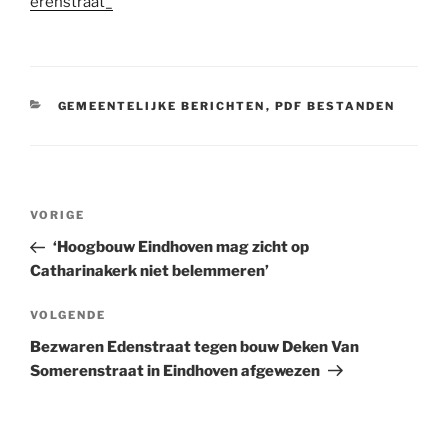
erenstraat_
CATEGORIEËN
GEMEENTELIJKE BERICHTEN
,
PDF BESTANDEN
Bericht
Vorig
VORIGE
navigatie
bericht
‘Hoogbouw Eindhoven mag zicht op
Catharinakerk niet belemmeren’
Volgend
VOLGENDE
bericht
Bezwaren Edenstraat tegen bouw Deken Van
Somerenstraat in Eindhoven afgewezen