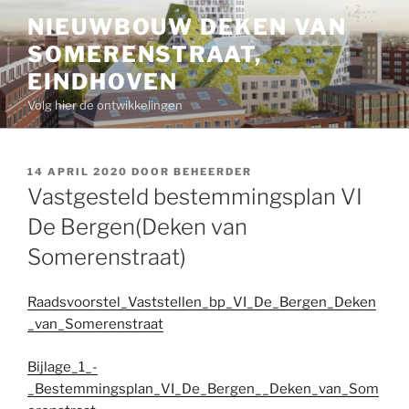
Ga
NIEUWBOUW DEKEN VAN
naar
SOMERENSTRAAT,
de
inhoud
EINDHOVEN
Volg hier de ontwikkelingen
GEPLAATST
14 APRIL 2020
DOOR
BEHEERDER
OP
Vastgesteld bestemmingsplan VI
De Bergen(Deken van
Somerenstraat)
Raadsvoorstel_Vaststellen_bp_VI_De_Bergen_Deken
_van_Somerenstraat
Bijlage_1_-
_Bestemmingsplan_VI_De_Bergen__Deken_van_Som