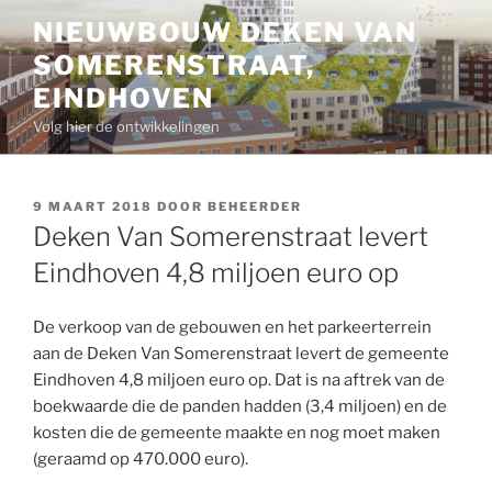
Ga
NIEUWBOUW DEKEN VAN
naar
SOMERENSTRAAT,
de
inhoud
EINDHOVEN
Volg hier de ontwikkelingen
GEPLAATST
9 MAART 2018
DOOR
BEHEERDER
OP
Deken Van Somerenstraat levert
Eindhoven 4,8 miljoen euro op
De verkoop van de gebouwen en het parkeerterrein
aan de Deken Van Somerenstraat levert de gemeente
Eindhoven 4,8 miljoen euro op. Dat is na aftrek van de
boekwaarde die de panden hadden (3,4 miljoen) en de
kosten die de gemeente maakte en nog moet maken
(geraamd op 470.000 euro).