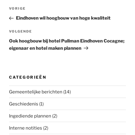
Bericht
Vorig
VORIGE
navigatie
bericht
Eindhoven wil hoogbouw van hoge kwaliteit
Volgend
VOLGENDE
bericht
Ook hoogbouw bij hotel Pullman Eindhoven Cocagne;
eigenaar en hotel maken plannen
CATEGORIEËN
Gemeentelijke berichten
(14)
Geschiedenis
(1)
Ingediende plannen
(2)
Interne notities
(2)