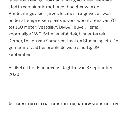
is de doelstelling. Ook dat is nodig voor een leefbare
stad in combinatie met meer hoogbouw. In de
Verdichtingsvisie zijn zes locaties aangewezen waar
onder strenge eisen plaats is voor woontorens van 70
tot 160 meter: Vestdijk/VDMA/Heuvel, Hema,
voormalige V&D, Schellensfabriek, binnenterrein
Demer, Deken van Somerenstraat en Stadhuisplein. De
gemeenteraad bespreekt de visie dinsdag 29
september.
Artikel uit het Eindhovens Dagblad van 3 september
2020
CATEGORIEËN
GEMEENTELIJKE BERICHTEN
,
NIEUWSBERICHTEN