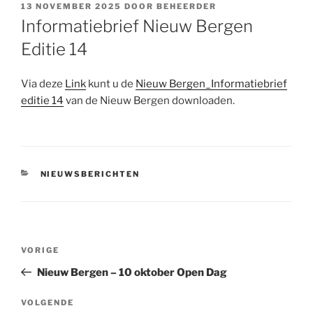
GEPLAATST
13 NOVEMBER 2025
DOOR
BEHEERDER
OP
Informatiebrief Nieuw Bergen
Editie 14
Via deze
Link
kunt u de
Nieuw Bergen_Informatiebrief
editie 14
van de Nieuw Bergen downloaden.
CATEGORIEËN
NIEUWSBERICHTEN
Bericht
Vorig
VORIGE
navigatie
bericht
Nieuw Bergen – 10 oktober Open Dag
Volgend
VOLGENDE